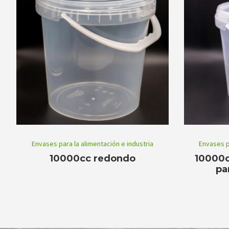
Envases para la alimentación e industria
Envases p
10000cc redondo
10000c
pa