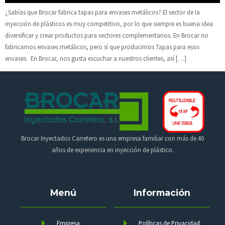
¿Sabías que Brocar fabrica tapas para envases metálicos? El sector de la
inyección de plásticos es muy competitivo, por lo que siempre es buena idea
diversificar y crear productos para sectores complementarios. En Brocar no
fabricamos envases metálicos, pero sí que producimos Tapas para esos
envases. En Brocar, nos gusta escuchar a nuestros clientes, así […]
Brocar Inyectados Carretero es una empresa familiar con más de 40
años de experiencia en inyección de plástico.
Menú
Información
Empresa
Políticas de Privacidad