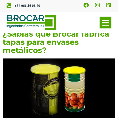
+34 966 56 08 40
¿Sabías que Brocar fabrica
tapas para envases
metálicos?